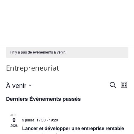
Il n’y a pas de évènements à venir.
Entrepreneuriat
Reche
Na
À venir
Recherche
Liste
de
et
Sélectionnez
vu
Derniers Évènements passés
naviga
une
Év
de
date.
vues
JUIL
9
9 juillet | 17:00
-
19:20
Évène
2026
Lancer et développer une entreprise rentable